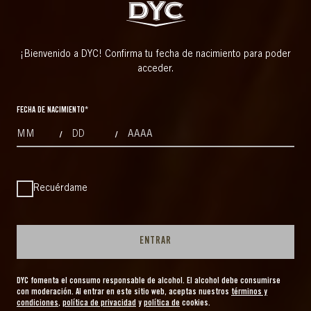
¡Bienvenido a DYC! Confirma tu fecha de nacimiento para poder
acceder.
FECHA DE NACIMIENTO
*
/
/
MONTHS
DAYS
YEAR
Recuérdame
ENTRAR
DYC fomenta el consumo responsable de alcohol. El alcohol debe consumirse
con moderación. Al entrar en este sitio web, aceptas nuestros
términos y
condiciones
,
política de privacidad
y
política de
cookies.